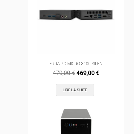
TERRA PC-MICRO 3100 SILENT
Le
Le
479,00
€
469,00
€
prix
prix
initial
actuel
LIRE LA SUITE
était :
est :
479,00 €.
469,00 €.