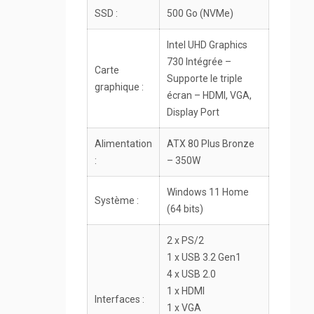
SSD :
500 Go (NVMe)
Intel UHD Graphics
730 Intégrée –
Carte
S
upporte le triple
graphique :
écran – HDMI, VGA,
Display Port
Alimentation
ATX 80 Plus Bronze
:
– 350W
Windows 11 Home
Système :
(64 bits)
2 x PS/2
1 x USB 3.2 Gen1
4 x USB 2.0
1 x HDMI
Interfaces :
1 x VGA