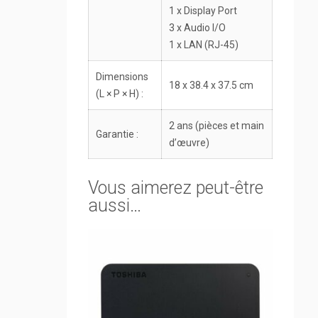
1 x Display Port
3 x Audio I/O
1 x LAN (RJ-45)
Dimensions
18 x 38.4 x 37.5 cm
(L × P × H) :
2 ans (pièces et main
Garantie :
d’œuvre)
Vous aimerez peut-être
aussi…