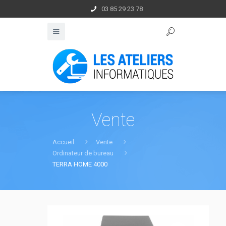
03 85 29 23 78
Vente
Accueil
Vente
Ordinateur de bureau
TERRA HOME 4000